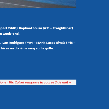
part 15h10). Raphaël Sousa (#21 – Freightliner)
du week-end.
 Ivan Rodrigues (#94 – MAN), Lucas Rivals (#15 –
hisse au dixième rang sur la grille.
ons : Téo Calvet remporte la course 2 de nuit
→