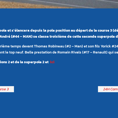
ole et s’élancera depuis la pole position au départ de la course 3 (dé
 André (#44 – MAN) se classe troisième de cette seconde superpole 
rième temps devant Thomas Robineau (#2 – Man) et son fils Yorick #24.
t le top neuf. Belle prestation de Romain Rivals (#17 – Renault) qui se 
ions 2 et de la superpole 2 et
ici
urse 3
24H Cami