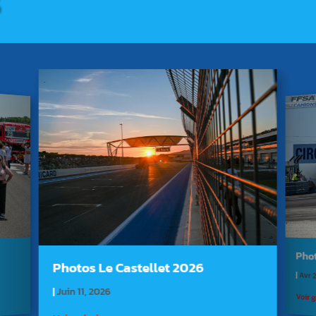
S
Pho
Photos Le Castellet 2026
|
Avr 
|
Juin 11, 2026
Voir g