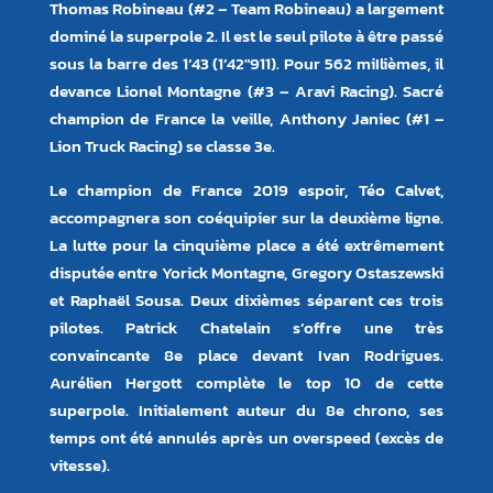
Thomas Robineau (#2 – Team Robineau) a largement
dominé la superpole 2. Il est le seul pilote à être passé
sous la barre des 1’43 (1’42″911). Pour 562 miIlièmes, il
devance Lionel Montagne (#3 – Aravi Racing). Sacré
champion de France la veille, Anthony Janiec (#1 –
Lion Truck Racing) se classe 3e.
Le champion de France 2019 espoir, Téo Calvet,
accompagnera son coéquipier sur la deuxième ligne.
La lutte pour la cinquième place a été extrêmement
disputée entre Yorick Montagne, Gregory Ostaszewski
et Raphaël Sousa. Deux dixièmes séparent ces trois
pilotes. Patrick Chatelain s’offre une très
convaincante 8e place devant Ivan Rodrigues.
Aurélien Hergott complète le top 10 de cette
superpole. Initialement auteur du 8e chrono, ses
temps ont été annulés après un overspeed (excès de
vitesse).