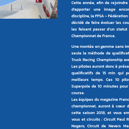
Cette année, afin de rejoindre
d’apporter une image encor
discipline, la FFSA – Fédératio
décidé de faire évoluer les co
les faisant passer d’un statu
Championnat de France.
Une montée en gamme sans impa
seule la méthode de qualifica
Truck Racing Championship avec
Les pilotes auront donc à prés
qualificatifs de 15 min qui 
meilleurs temps. Ces 10 pilo
Superpole de 10 minutes pour d
course.
Les équipes du magazine France
championnat, auront à cœur d
cette saison 2018, et vous e
vous et circuits : Circuit Paul
Nogaro, Circuit de Nevers Ma