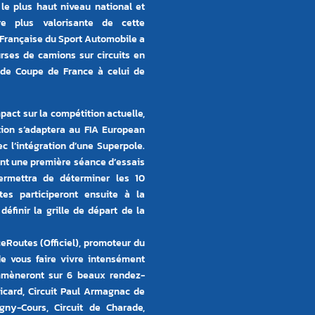
 le plus haut niveau national et
e plus valorisante de cette
n Française du Sport Automobile a
urses de camions sur circuits en
t de Coupe de France à celui de
ct sur la compétition actuelle,
tion s’adaptera au FIA European
 l’intégration d’une Superpole.
ent une première séance d’essais
permettra de déterminer les 10
tes participeront ensuite à la
éfinir la grille de départ de la
Routes (Officiel), promoteur du
e vous faire vivre intensément
mmèneront sur 6 beaux rendez-
 Ricard, Circuit Paul Armagnac de
gny-Cours, Circuit de Charade,