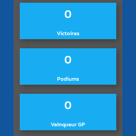
0
Victoires
0
Podiums
0
Vainqueur GP