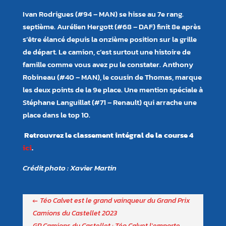
Ivan Rodrigues (#94 – MAN) se hisse au 7e rang.
septième. Aurélien Hergott (#68 – DAF) finit 8e après
s’être élancé depuis la onzième position sur la grille
de départ. Le camion, c’est surtout une histoire de
famille comme vous avez pu le constater. Anthony
Robineau (#40 – MAN), le cousin de Thomas, marque
les deux points de la 9e place. Une mention spéciale à
Stéphane Languillat (#71 – Renault) qui arrache une
place dans le top 10.
Retrouvrez le classement intégral de la course 4
ici
.
Crédit photo : Xavier Martin
←
Téo Calvet est le grand vainqueur du Grand Prix
Camions du Castellet 2023
GP Camions du Castellet : Téo Calvet l'emporte