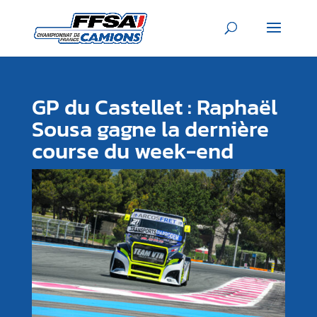
GP du Castellet : Raphaël
Sousa gagne la dernière
course du week-end