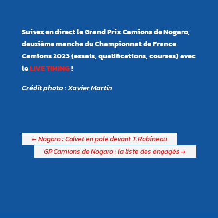
Suivez en direct le Grand Prix Camions de Nogaro,
deuxième manche du Championnat de France
Camions 2023 (essais, qualifications, courses) avec
le
LIVE TIMING
!
Crédit photo : Xavier Martin
←
Nogaro : Calvet en pole devant T.Robineau
GP Camions de Nogaro : la liste des engagés
→