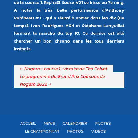
de la course 1. Raphaël Sousa #21 se hisse au 7e rang.
A noter la très belle performance d’Anthony
Robineau #33 qui a réussi à entrer dans les dix (8e
temps). Ivan Rodrigues #94 et Stéphane Languillat
ferment la marche du top 10. Ce dernier est allé
chercher un bon chrono dans les tous derniers
instants.
←
Nogaro - course 1 : victoire de Téo Calvet
Le programme du Grand Prix Camions de
Nogaro 2022
→
ACCUEIL
NEWS
CALENDRIER
PILOTES
LE CHAMPIONNAT
PHOTOS
VIDÉOS