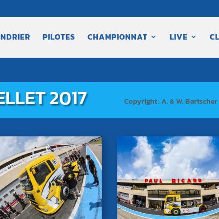
NDRIER
PILOTES
CHAMPIONNAT
LIVE
C
LLET 2017
Copyright :
A. & W. Bartscher