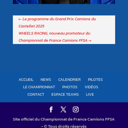
←
Le programme du Grand Prix Camions du
Castellet 2025
WHEELS RACING, nouveau promoteur du
Championnat de France Camions FFSA
→
ACCUEIL
NEWS
CALENDRIER
PILOTES
LE CHAMPIONNAT
PHOTOS
VIDÉOS
CONTACT
ESPACE TEAMS
LIVE
Site officiel du Championnat de France Camions FFSA
- © Tous droits réservés