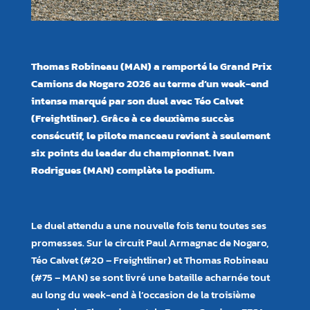
Thomas Robineau (MAN) a remporté le Grand Prix
Camions de Nogaro 2026 au terme d’un week-end
intense marqué par son duel avec Té
o Calvet
(Freightliner). Gr
âce à ce deuxi
ème succè
s
cons
écutif, le pilote manceau revient à seulement
six points du leader du championnat. Ivan
Rodrigues (MAN) compl
è
te le podium
.
Le duel attendu a une nouvelle fois tenu toutes ses
promesses. Sur le circuit Paul Armagnac de Nogaro,
Téo Calvet (#20 – Freightliner) et Thomas Robineau
(#75 – MAN) se sont livré une bataille acharnée tout
au long du week-end à l’occasion de la troisième