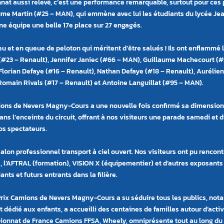
nat aussi relevé, c
’
est une performance remarquable, surtout pour ces 
me Martin (#25 – MAN), qui emmène avec lui les étudiants du lycée Je
une équipe une belle 17e place sur 27 engagé
s.
eu et en queue de peloton qui méritent d’être salués ! Ils ont enflammé
#23 – Renault), Jennifer Janiec (#66 – MAN), Guillaume Machecourt (#5
, Florian Defaye (#16 – Renault), Nathan Defaye (#18 – Renault), Aurélien
Romain Rivals (#17 – Renault) et Antoine Languillat (#95 – MAN).
mions de Nevers Magny-Cours a une nouvelle fois confirmé sa dimension
s l’enceinte du circuit, offrant à nos visiteurs une parade samedi et d
os spectateurs.
lon professionnel transport à ciel ouvert. Nos visiteurs ont pu rencont
 l’AFTRAL (formation), VISION X (équipementier) et d’autres exposants 
ts et futurs entrants dans la filière.
ix Camions de Nevers Magny-Cours a su séduire tous les publics, notam
édié aux enfants, a accueilli des centaines de familles autour d’activit
onnat de France Camions FFSA, Wheely, omniprésente tout au long du w