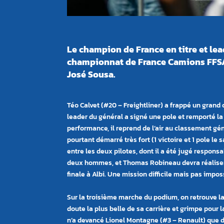
Le champion de France en titre et le
championnat de France Camions FFSA 2
José
Sousa.
Téo Calvet (#20 – Freightliner) a frappé un gran
leader du géné
ral a sign
é une pole et remporté l
performance, il reprend de l’air au classement gé
pourtant démarré trè
s fort
(1 victoire et 1 pole l
entre les deux pilotes, dont il a été
jug
é responsab
deux hommes, et Thomas Robineau devra réaliser
finale à Albi. Une mission difficile mais pas impo
Sur la troisième marche du podium, on retrouve l
doute la plus belle de sa carrière et grimpe pour
n
’a devancé Lionel Montagne (#3 – Renault)
que 