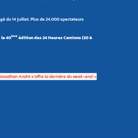
 du 14 juillet. Plus de 24.000 spectateurs
ème
 la 40
édition des 24 Heures Camions (20 &
Jonathan André s'offre la dernière du week-end
→