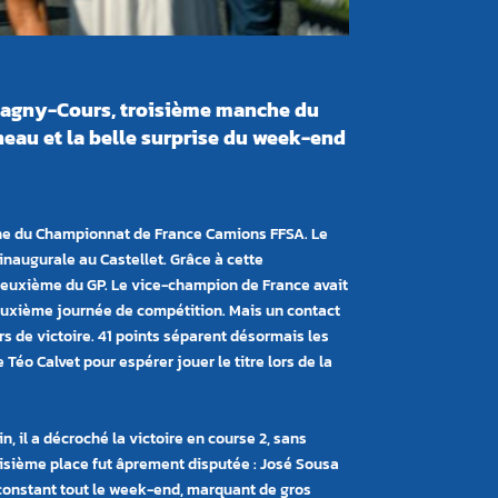
e Magny-Cours, troisième manche du
eau et la belle surprise du week-end
che du Championnat de France Camions FFSA. Le
inaugurale au Castellet. Grâce à cette
 deuxième du GP. Le vice-champion de France avait
 deuxième journée de compétition. Mais un contact
rs de victoire. 41 points séparent désormais les
 Téo Calvet pour espérer jouer le titre lors de la
n, il a décroché la victoire en course 2, sans
isième place fut âprement disputée : José
Sousa
é constant tout le week-end, marquant de gros