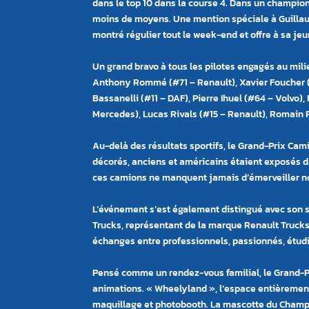
dans le top 10 dans la course 4. Dans un champion
moins de moyens. Une mention spéciale à Guillau
montré régulier tout le week-end et offre à sa je
Un grand bravo à tous les pilotes engagés au mili
Anthony Rommé (#71 – Renault), Xavier Foucher (
Bassanelli (#11 – DAF), Pierre Ihuel (#64 – Volvo)
Mercedes), Lucas Rivals (#15 – Renault), Romain 
Au-delà des résultats sportifs, le Grand-Prix Ca
décorés, anciens et américains étaient exposés dan
ces camions ne manquent jamais d’émerveiller n
L’événement s’est également distingué avec son sa
Trucks, représentant de la marque Renault Trucks,
échanges entre professionnels, passionnés, étudian
Pensé comme un rendez-vous familial, le Grand-Pr
animations. « Wheelyland », l’espace entièrement d
maquillage et photobooth. La mascotte du Champi