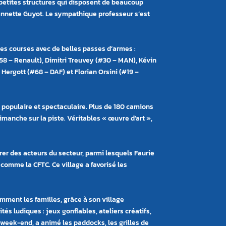
petites structures qui disposent de beaucoup
annette Guyot. Le sympathique professeur s
’
est
 les courses avec de belles passes d
’
armes :
8 – Renault), Dimitri Treuvey (#30 – MAN), Kévin
 Hergott (#68 – DAF) et Florian Orsini (#19 –
 populaire et spectaculaire. Plus de 180 camions
imanche sur la piste. Véritables « œuvre d’art »,
rer des acteurs du secteur, parmi lesquels Faurie
comme la CFTC. Ce village a favorisé les
ment les familles, grâce à son village
és ludiques : jeux gonflables, ateliers créatifs,
eek-end, a animé les paddocks, les grilles de