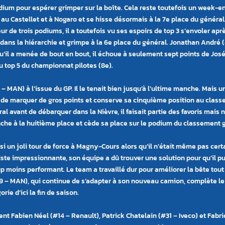
dium pour espérer grimper sur la boîte. Cela reste toutefois un week-end
au Castellet et à Nogaro et se hisse désormais à la 7e place du géné
ral
ur de trois podiums, il a toutefois vu ses espoirs de top 3 s
’
envoler apr
 dans la hiérarchie et grimpe à la 6e place du géné
ral.
Jonathan André (#
qu
’
il a menée de bout en bout, il échoue à seulement sept points de Jos
 top 5 du championnat pilotes (8e).
– MAN) à l
’
issue du GP. Il le tenait bien jusqu’à l’ultime manche. Mais 
e marquer de gros points et conserve sa cinquième position au clas
l avant de débarquer dans la Nièvre, il faisait partie des favoris mais 
nche à la huitième place et cède sa place sur le podium du classement 
i un joli tour de force à Magny-Cours alors qu
’
il n’était même pas cert
ste impressionnante, son équipe a dû trouver une solution pour qu’il pu
p moins performant. Le team a travaillé dur pour améliorer la bête tou
– MAN), qui continue de s’adapter à son nouveau camion, complète le to
gorie d
’
ici la fin de saison.
ent Fabien Néel (#14 – Renault), Patrick Chatelain (#31 – Iveco) et Fabr