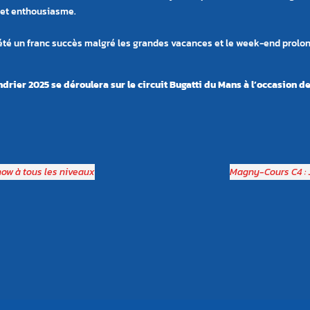
r et enthousiasme.
é un franc succès malgré les grandes vacances et le week-end prolongé
rier 2025 se déroulera sur le circuit Bugatti du Mans à l
’
occasion de
how à tous les niveaux
Magny-Cours C4 : 