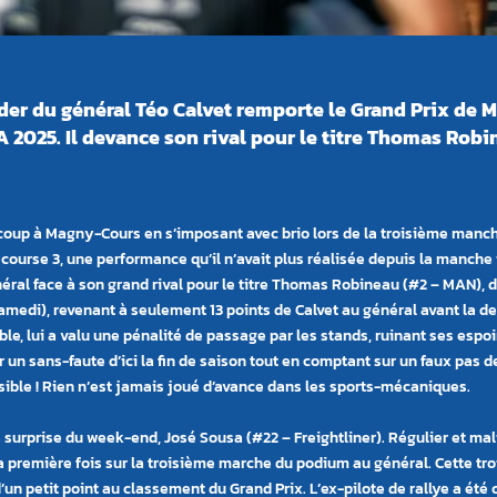
ader du général Téo Calvet remporte le Grand Prix d
025. Il devance son rival pour le titre Thomas Robin
d coup à Magny-Cours en s
’
imposant avec brio lors de la troisième man
a course 3, une performance qu
’
il n
’
avait plus réalisée depuis la manche 
néral face à son grand rival pour le titre Thomas Robineau (#2 – MAN),
e samedi), revenant à seulement 13 points de Calvet au général avant la
le, lui a valu une pénalité de passage par les stands, ruinant ses espoi
 un sans-faute d
’
ici la fin de saison tout en comptant sur un faux pas de
ssible ! Rien n’est jamais joué d’avance dans les sports-mécaniques.
a surprise du week-end, José
Sousa
(#22 – Freightliner). Régulier et mali
 la première fois sur la troisième marche du podium au géné
ral.
Cette tro
d
’
un petit point au classement du Grand Prix. L
’
ex-pilote de rallye a ét