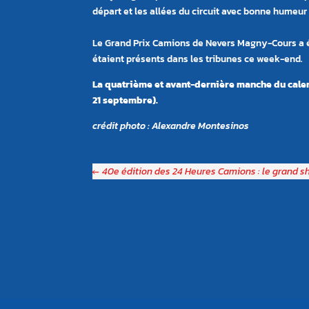
départ et les allées du circuit avec bonne humeu
Le Grand Prix Camions de Nevers Magny-Cours a ét
étaient présents dans les tribunes ce week-end.
La quatrième et avant-dernière manche du calend
21 septembre).
crédit photo : Alexandre Montesinos
←
40e édition des 24 Heures Camions : le grand s