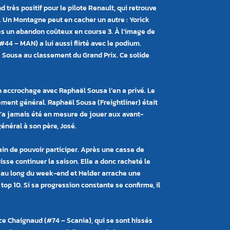
 très positif pour le pilote Renault, qui retrouve
.
Un Montagne peut en cacher un autre : Yorick
è
s un abandon co
ûteux en course 3. À l
’
image de
44 – MAN) a lui aussi flirté avec le podium.
é Sousa au classement du Grand Prix. Ce solide
un accrochage avec Raphaël Sousa l’en a privé. Le
sement géné
ral.
Raphaë
l Sousa
(Freightliner) était
n
’
a jamais été en mesure de jouer aux avant-
général à son pè
re, Jos
é.
ain de pouvoir participer. Après une casse de
isse continuer la saison. Elle a donc racheté le
t au long du week-end et Helder arrache une
p 10. Si sa progression constante se confirme, il
ice Chaignaud (#74 – Scania), qui se sont hissés