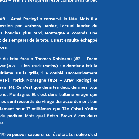
(#22 – Team VTR) qui est resté coincé dans le bac
#3 – Aravi Racing) a conservé la tête. Mais il a
ssion par Anthony Janiec, l’actuel leader du
es boucles plus tard, Montagne a commis une
c de s’emparer de la tête. Il s’est ensuite échappé
cès.
t du faire face à Thomas Robineau (#2 – Team
et (#20 – Lion Truck Racing). Ce dernier a fait la
itième sur la grille, il a doublé successivement
TR), Yorick Montagne (#24 – Aravi Racing) et
am 14). Ce n’est que dans les deux derniers tour
Lionel Montagne. Et c’est dans l’ultime virage que
mes sont ressortis du virage du raccordement l’un
eulement pour 17 millièmes que Téo Calvet s’offre
 du podium. Mais quel finish. Bravo à ces deux
ue.
) va pouvoir savourer ce résultat. Le rookie s’est