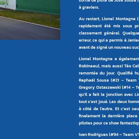
sortie de piste de José Sousa 
à graviers.
Au restart, Lionel Montagne (
rapidement été mis sous pre
classement général. Quelqu
erreur, ce qui a permis à Janie
avant de signé un nouveau suc
Lionel Montagne a égalemen
Robineau), mais aussi Téo Calv
remontée du jour. Qualifié hu
Raphaël Sousa (#21 – Team V
Gregory Ostaszewski (#14 – Te
qu’il a fait la jonction avec 
tout s’est joué. Les deux hom
à côté de l’autre. Et c’est s
finalement la dernière place
pilotes pour ce show fantastiq
Ivan Rodrigues (#94 – Team VTR