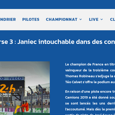
NDRIER
PILOTES
CHAMPIONNAT
LIVE
C
e 3 : Janiec intouchable dans des co
Le champion de France en titr
vainqueur de la troisième c
Thomas Robineau s’adjuge la d
Téo Calvet s’offre le podium a
En raison d’une piste encore t
Camions 2019 a été donné sous
se sont lancés les uns derr
l’accoutumé. Mais dès le premie