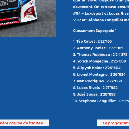
que le Volvo dispose d’un p
devancent. On retrouve ensui
#94 – Luxosport et Lucas Riv
VTR et Stéphane Languillat #71
Classement Superpole 1
1. Téo Calvet : 2’22″165
2. Anthony Janiec : 2’22″965
3. Thomas Robineau : 2’24″372
4. Yorick Mongagne : 2’25″859
5. Aliyyah Koloc : 2’26″604
6. Lionel Montagne : 2’26″634
7. Ivan Rodrigues : 2’27″069
8. Lucas Rivals : 2’27″982
9. José Sousa : 2’28″893
10. Stéphane Languillat : 2’29″
mière course de l'année
Le programme