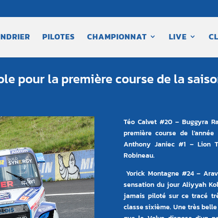
NDRIER
PILOTES
CHAMPIONNAT
LIVE
C
ole pour la première course de la sais
Téo Calvet #20 – Buggyra Rac
première course de l’année
Anthony Janiec #1 – Lion 
Robineau.
Yorick Montagne #24 – Aravi
sensation du jour Aliyyah Ko
jamais piloté sur ce tracé t
classe sixième. Une très belle