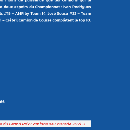
eu moins de puissance que les camions qui le
te deux espoirs du Championnat : Ivan Rodrigues
als #15 – AMR by Team 14. José Sousa #22 – Team
 – Créteil Camion de Course complètent le top 10.
566
 du Grand Prix Camions de Charade 2021
→