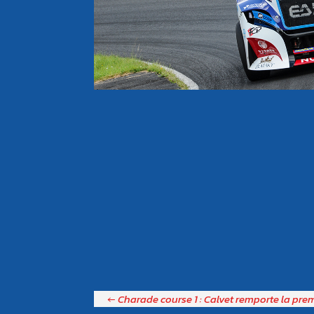
←
Charade course 1 : Calvet remporte la pre