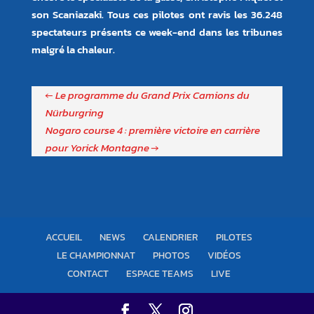
son Scaniazaki. Tous ces pilotes ont ravis les 36.248
spectateurs présents ce week-end dans les tribunes
malgré la chaleur.
←
Le programme du Grand Prix Camions du
Nürburgring
Nogaro course 4 : première victoire en carrière
pour Yorick Montagne
→
ACCUEIL
NEWS
CALENDRIER
PILOTES
LE CHAMPIONNAT
PHOTOS
VIDÉOS
CONTACT
ESPACE TEAMS
LIVE