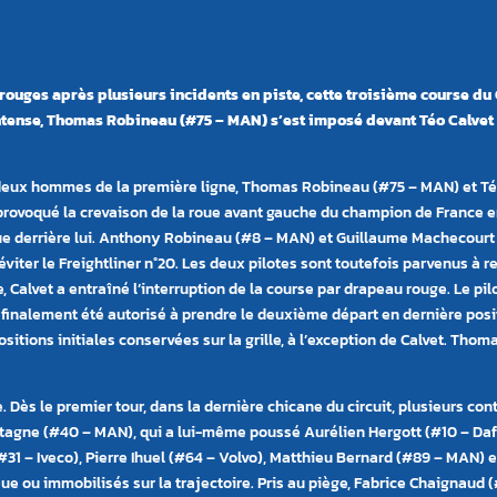
uges après plusieurs incidents en piste, cette troisième course du 
tense, Thomas Robineau (#75 – MAN) s’est imposé devant Téo Calvet 
s deux hommes de la première ligne, Thomas Robineau (#75 – MAN) et Téo 
rovoqué la crevaison de la roue avant gauche du champion de France en 
e derrière lui. Anthony Robineau (#8 – MAN) et Guillaume Machecourt 
iter le Freightliner n°20. Les deux pilotes sont toutefois parvenus à r
alvet a entraîné l’interruption de la course par drapeau rouge. Le pilot
finalement été autorisé à prendre le deuxième départ en dernière posit
ositions initiales conservées sur la grille, à l’exception de Calvet. Th
 Dès le premier tour, dans la dernière chicane du circuit, plusieurs co
ntagne (#40 – MAN), qui a lui-même poussé Aurélien Hergott (#10 – Daf
#31 – Iveco), Pierre Ihuel (#64 – Volvo), Matthieu Bernard (#89 – MAN) e
ue ou immobilisés sur la trajectoire. Pris au piège, Fabrice Chaignaud (