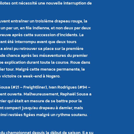
lotes ont nécessité une nouvelle interruption de
ouvant entraîner un troisième drapeau rouge, la
 un par un, en file indienne, et non deux par deux
reuve après cette succession d’incidents. Le
ayant été interrompu avant que deux tours
r a ainsi pu retrouver sa place sur la première
conde chance après les mésaventures du premier
be explication durant toute la course. Roue dans
nier tour. Malgré cette menace permanente, le
me victoire ce week-end à Nogaro.
ousa (#21 – Freightliner), Ivan Rodrigues (#94 –
ement ouverte. Malheureusement, Raphaël Sousa a
nier qui était en mesure de se battre pour le
ent compact jusqu’au drapeau à damier, mais
 ainsi restées figées malgré un rythme soutenu.
du championnat depuis le début de saison, il a su