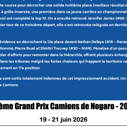
e course pour décrocher une solide huitième place (meilleur résultat en
 4 à grille inversée, une première dans sa jeune carrière en championn
co) ont complété le top 10. On a ensuite retrouvé Jennifer Janiec (#66
 tour de ce troisième départ, elle s’est retrouvée reléguée en dernièr
n évidence en décrochant la 12e place devant Nathan Defaye (#18 – Renaul
Rommé, Pierre Ihuel et Dimitri Treuvey (#30 – MAN). Pénalisé d’un pass
er d’efforts pour remonter dans la hiérarchie, offrant plusieurs échan
ans les tribunes malgré les fortes chaleurs qui frappent le territoire
sement en 17e position.
 sont sortis totalement indemnes de cet impressionnant accident. Un d
ce Camions.