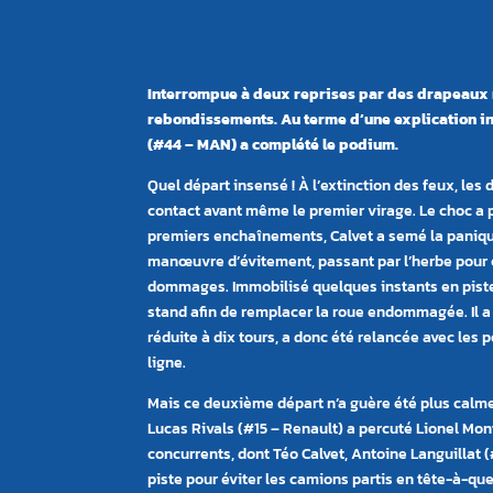
Interrompue à deux reprises par des drapeaux ro
rebondissements. Au terme d’une explication in
(#44 – MAN) a complété le podium.
Quel départ insensé ! À l’extinction des feux, le
contact avant même le premier virage. Le choc a p
premiers enchaînements, Calvet a semé la paniqu
manœuvre d’évitement, passant par l’herbe pour év
dommages. Immobilisé quelques instants en piste, C
stand afin de remplacer la roue endommagée. Il a 
réduite à dix tours, a donc été relancée avec les p
ligne.
Mais ce deuxième départ n’a guère été plus calme.
Lucas Rivals (#15 – Renault) a percuté Lionel Mo
concurrents, dont Téo Calvet, Antoine Languillat (
piste pour éviter les camions partis en tête-à-que