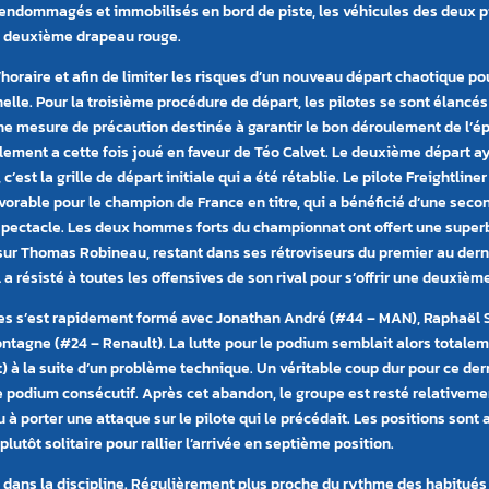
 endommagés et immobilisés en bord de piste, les véhicules des deux pi
 un deuxième drapeau rouge.
horaire et afin de limiter les risques d’un nouveau départ chaotique p
elle. Pour la troisième procédure de départ, les pilotes se sont élancés
e mesure de précaution destinée à garantir le bon déroulement de l’ép
èglement a cette fois joué en faveur de Téo Calvet. Le deuxième départ 
’est la grille de départ initiale qui a été rétablie. Le pilote Freightline
avorable pour le champion de France en titre, qui a bénéficié d’une se
le spectacle. Les deux hommes forts du championnat ont offert une super
 sur Thomas Robineau, restant dans ses rétroviseurs du premier au der
l a résisté à toutes les offensives de son rival pour s’offrir une deuxiè
otes s’est rapidement formé avec Jonathan André (#44 – MAN), Raphaël S
tagne (#24 – Renault). La lutte pour le podium semblait alors total
t) à la suite d’un problème technique. Un véritable coup dur pour ce der
e podium consécutif. Après cet abandon, le groupe est resté relativem
à porter une attaque sur le pilote qui le précédait. Les positions sont
lutôt solitaire pour rallier l’arrivée en septième position.
dans la discipline. Régulièrement plus proche du rythme des habitués 