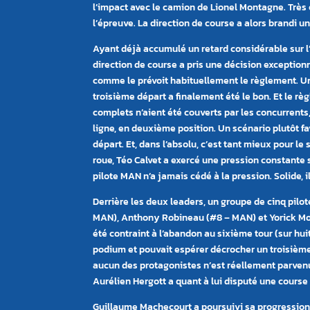
l’impact avec le camion de Lionel Montagne. Très
l’épreuve. La direction de course a alors brandi
Ayant déjà accumulé un retard considérable sur l’
direction de course a pris une décision exceptionn
comme le prévoit habituellement le règlement. Un
troisième départ a finalement été le bon. Et le r
complets n’aient été couverts par les concurrents, c
ligne, en deuxième position. Un scénario plutôt f
départ. Et, dans l’absolu, c’est tant mieux pour 
roue, Téo Calvet a exercé une pression constante
pilote MAN n’a jamais cédé à la pression. Solide, i
Derrière les deux leaders, un groupe de cinq pil
MAN), Anthony Robineau (#8 – MAN) et Yorick Mon
été contraint à l’abandon au sixième tour (sur hui
podium et pouvait espérer décrocher un troisièm
aucun des protagonistes n’est réellement parvenu 
Aurélien Hergott a quant à lui disputé une course p
Guillaume Machecourt a poursuivi sa progression 