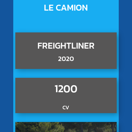
LE CAMION
FREIGHTLINER
2020
1200
CV