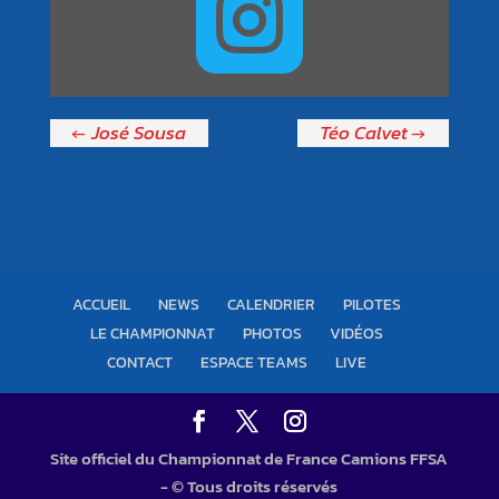

José Sousa
Téo Calvet
ACCUEIL
NEWS
CALENDRIER
PILOTES
LE CHAMPIONNAT
PHOTOS
VIDÉOS
CONTACT
ESPACE TEAMS
LIVE
Site officiel du Championnat de France Camions FFSA
- © Tous droits réservés